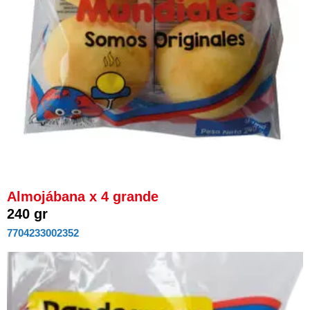
Almojábana x 4 grande
240 gr
7704233002352