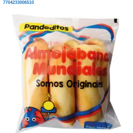
7704233006510