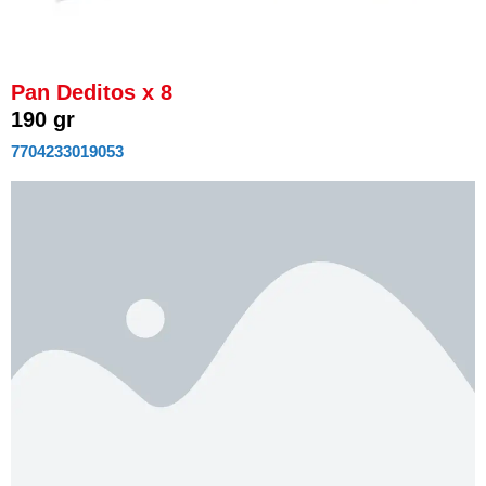
Pan Deditos x 8
190 gr
7704233019053