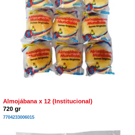
Almojábana x 12 (Institucional)
720 gr
7704233006015