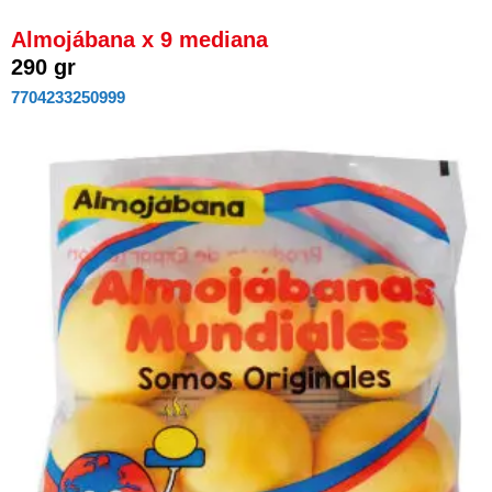
Almojábana x 9 mediana
290 gr
7704233250999