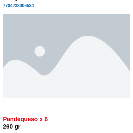
7704233006534
Pandequeso x 6
260 gr